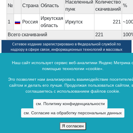
Населенный
Количество
№
Cтрана
Область
%
пунк
скачиваний
Иркутская
1
Россия
Иркутск
221
~10
область
Всего скачиваний
221
100
Сетевое издание зарегистрировано в Федеральной службой по
надзору в сфере связи, информационных технологий и массовых
коммуникаций (Роскомнадзор).
Свидетельство о регистрации ЭЛ № ФС77-65694 от 13 мая 2016 г.
Наш сайт использует сервис веб-аналитики Яндекс Метрика 
Copyright © 2009 -
помощью технологии «cookie».
2026. Все права зарезервированы.
Байкальский государственный университет
Это позволяет нам анализировать взаимодействие посетителе
сайтом и делать его лучше. Продолжая пользоваться сайтом, 
соглашаетесь с использованием файлов cookie.
см. Политику конфиденциальности
см. Согласие на обработку персональных данных
Я согласен