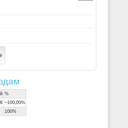
е
родам
ий
%
86
~100,00%
100%