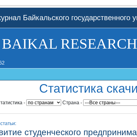
урнал Байкальского государственного у
BAIKAL RESEARCH
62
Статистика скач
татистика
-
Cтрана
-
статьи:
витие студенческого предпринима