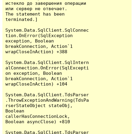
истекло до завершения операции 
или сервер не отвечает.

The statement has been 
terminated.]

System.Data.SqlClient.SqlConnec
tion.OnError(SqlException 
exception, Boolean 
breakConnection, Action`1 
wrapCloseInAction) +388

System.Data.SqlClient.SqlIntern
alConnection.OnError(SqlExcepti
on exception, Boolean 
breakConnection, Action`1 
wrapCloseInAction) +104

System.Data.SqlClient.TdsParser
.ThrowExceptionAndWarning(TdsPa
rserStateObject stateObj, 
Boolean 
callerHasConnectionLock, 
Boolean asyncClose) +810

System.Data.SqlClient.TdsParser