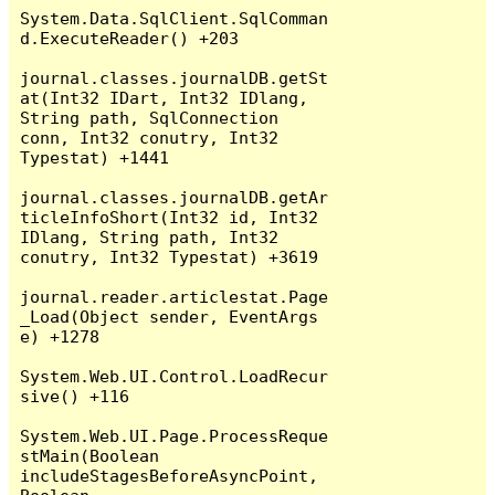
System.Data.SqlClient.SqlComman
d.ExecuteReader() +203

journal.classes.journalDB.getSt
at(Int32 IDart, Int32 IDlang, 
String path, SqlConnection 
conn, Int32 conutry, Int32 
Typestat) +1441

journal.classes.journalDB.getAr
ticleInfoShort(Int32 id, Int32 
IDlang, String path, Int32 
conutry, Int32 Typestat) +3619

journal.reader.articlestat.Page
_Load(Object sender, EventArgs 
e) +1278

System.Web.UI.Control.LoadRecur
sive() +116

System.Web.UI.Page.ProcessReque
stMain(Boolean 
includeStagesBeforeAsyncPoint, 