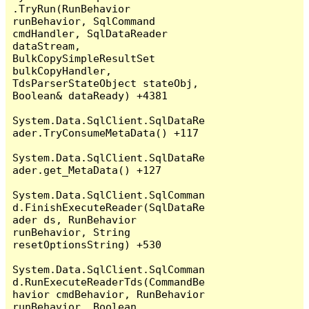
.TryRun(RunBehavior 
runBehavior, SqlCommand 
cmdHandler, SqlDataReader 
dataStream, 
BulkCopySimpleResultSet 
bulkCopyHandler, 
TdsParserStateObject stateObj, 
Boolean& dataReady) +4381

System.Data.SqlClient.SqlDataRe
ader.TryConsumeMetaData() +117

System.Data.SqlClient.SqlDataRe
ader.get_MetaData() +127

System.Data.SqlClient.SqlComman
d.FinishExecuteReader(SqlDataRe
ader ds, RunBehavior 
runBehavior, String 
resetOptionsString) +530

System.Data.SqlClient.SqlComman
d.RunExecuteReaderTds(CommandBe
havior cmdBehavior, RunBehavior 
runBehavior, Boolean 