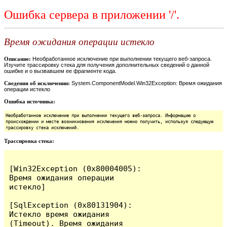
Ошибка сервера в приложении '/'.
Время ожидания операции истекло
Описание:
Необработанное исключение при выполнении текущего веб-запроса.
Изучите трассировку стека для получения дополнительных сведений о данной
ошибке и о вызвавшем ее фрагменте кода.
Сведения об исключении:
System.ComponentModel.Win32Exception: Время ожидания
операции истекло
Ошибка источника:
Необработанное исключение при выполнении текущего веб-запроса. Информацию о
происхождении и месте возникновения исключения можно получить, используя следующую
трассировку стека исключений.
Трассировка стека:
[Win32Exception (0x80004005): 
Время ожидания операции 
истекло]

[SqlException (0x80131904): 
Истекло время ожидания 
(Timeout). Время ожидания 