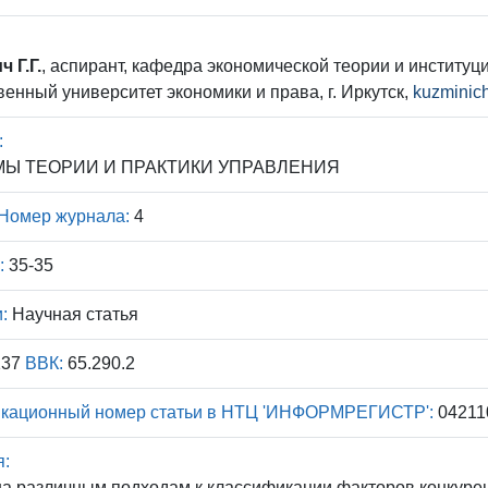
 Г.Г.
, аспирант, кафедра экономической теории и институ
венный университет экономики и права, г. Иркутск,
kuzminic
:
Ы ТЕОРИИ И ПРАКТИКИ УПРАВЛЕНИЯ
Номер журнала:
4
:
35-35
:
Научная статья
137
ВВК:
65.290.2
кационный номер статьи в НТЦ 'ИНФОРМРЕГИСТР':
04211
я:
а различным подходам к классификации факторов конкуре