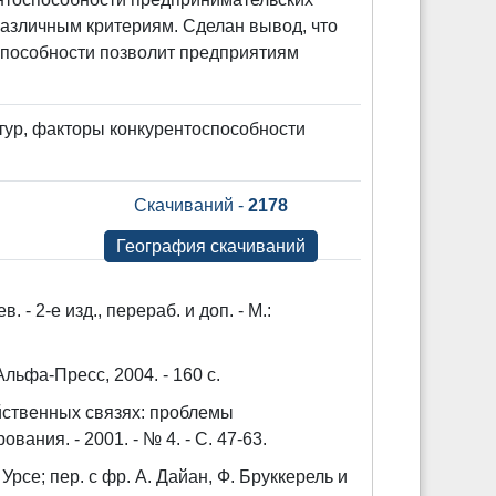
различным критериям. Сделан вывод, что
способности позволит предприятиям
тур, факторы конкурентоспособности
Скачиваний -
2178
География скачиваний
 - 2-е изд., перераб. и доп. - М.:
льфа-Пресс, 2004. - 160 с.
йственных связях: проблемы
ания. - 2001. - № 4. - С. 47-63.
рсе; пер. с фр. А. Дайан, Ф. Бруккерель и