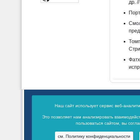
др. 
Порт
Смол
пред
Томп
Стри
Фатх
испр.
Сетевое издание зарегистрировано в Фед
Наш сайт использует сервис веб-аналит
Св
Это позволяет нам анализировать взаимодейст
пользоваться сайтом, вы согл
см. Политику конфиденциальности