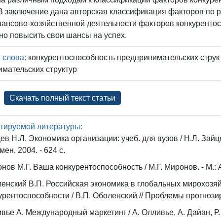
 В заключение дана авторская классификация факторов по 
нансово-хозяйственной деятельности факторов конкуренто
но повысить свои шансы на успех.
 слова:
конкурентоспособность предпринимательских струк
мательских структур
Скачать полный текст статьи
тируемой литературы:
ев Н.Л. Экономика организации: учеб. для вузов / Н.Л. Зайцев.
мен, 2004. - 624 с.
нов М.Г. Ваша конкурентоспособность / М.Г. Миронов. - М.: А
енский В.П. Российская экономика в глобальных мирохозя
урентоспособности / В.П. Оболенский // Проблемы прогнозиров
вье А. Международный маркетинг / А. Олливье, А. Дайан, Р. У