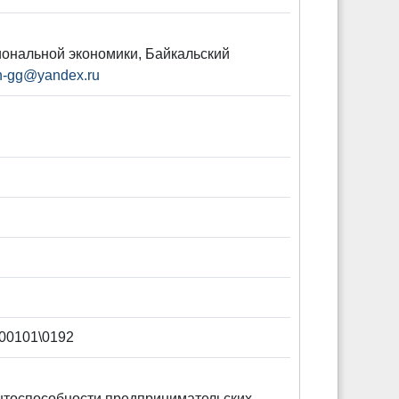
циональной экономики, Байкальский
h-gg@yandex.ru
00101\0192
нтоспособности предпринимательских