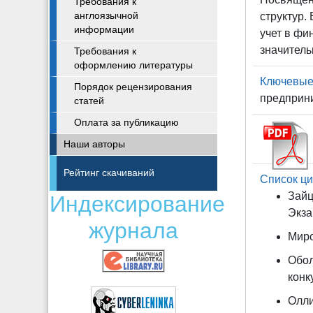
Требования к
англоязычной
структур.
информации
учет в фи
значитель
Требования к
оформлению литературы
Ключевые
Порядок рецензирования
предприни
статей
Оплата за публикацию
Наши авторы
Рейтинг скачиваний
Список ци
Зайц
Индексирование
Экза
журнала
Миро
Обол
конк
Олли