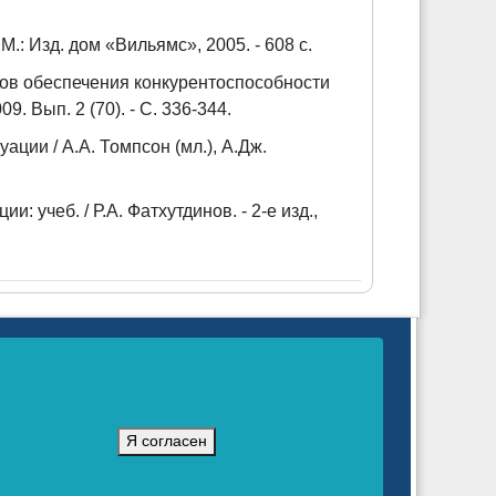
 М.: Изд. дом «Вильямс», 2005. - 608 с.
вов обеспечения конкурентоспособности
9. Вып. 2 (70). - С. 336-344.
ации / А.А. Томпсон (мл.), А.Дж.
 учеб. / Р.А. Фатхутдинов. - 2-е изд.,
нных технологий и массовых коммуникаций
 г.
Я согласен