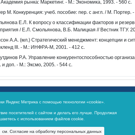
// Академия рынка: Маркетинг. - М.: Экономика, 1993. - 560 с.
ер М. Конкуренция: учеб. пособие: пер. с англ. / М. Портер. -
ьянова Е.Л. К вопросу о классификации факторов и резер
приятия / Е.Л. Смольянова, В.Б. Малицкая // Вестник ТГУ. 200
сон А.А. (мл.) Стратегический менеджмент: концепции и ситу
кленд III. - М.: ИНФРА-М, 2001. - 412 с.
утдинов Р.А. Управление конкурентоспособностью организации:
 и доп. - М.: Эксмо, 2005. - 544 с.
еральной службой по надзору в сфере связи, информацио
(Роскомнадзор).
ики Яндекс Метрика с помощью технологии «cookie».
идетельство о регистрации ЭЛ № ФС77-65694 от 13 мая 2016
вие посетителей с сайтом и делать его лучше. Продолжая
ашаетесь с использованием файлов cookie.
Copyright © 2009 -
2026. Все права зарезервированы.
см. Согласие на обработку персональных данных
Байкальский государственный университет