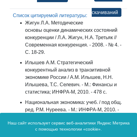
скачиваний
Список цитируемой литературы:
Жигун Л.А. Методические
основы оценки динамических состояний
конкуренции / Л.А. Жигун, Н.А. Третьяк //
Современная конкуренция. - 2008. - № 4. -
С. 18-29.
Илышев А.М. Стратегический
конкурентный анализ в транзитивной
экономике России / А.М. Илышев, Н.Н.
Илышева, Т.С. Селевич. - М.: Финансы и
статистика; ИНФРА-М, 2010. - 478 c.
Национальная экономика: учеб. / под общ.
ред. Р.М. Нуреева. - М.: ИНФРА-М, 2010. -
655 с.
Наш сайт использует сервис веб-аналитики Яндекс Метрика
Опыт конкуренции в России: причины
с помощью технологии «cookie».
успехов и неудач / кол. авт.; авт. проекта