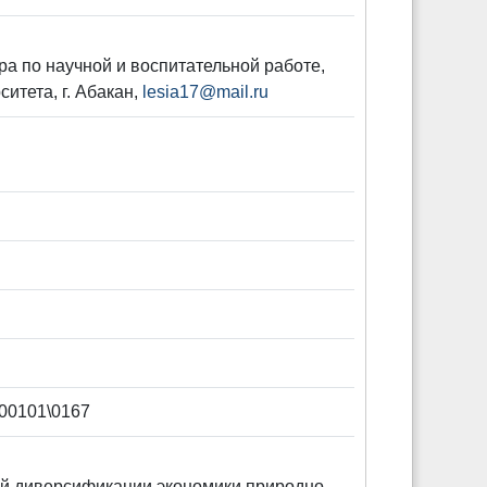
ора по научной и воспитательной работе,
итета, г. Абакан,
lesia17@mail.ru
00101\0167
ей диверсификации экономики природно-