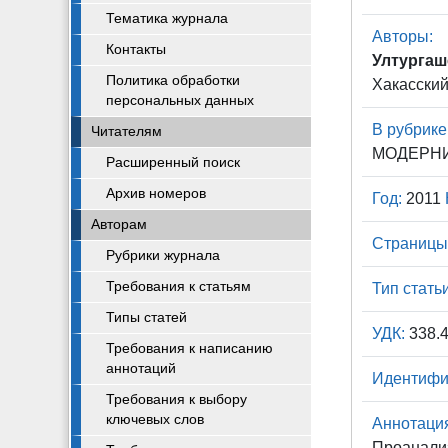
Тематика журнала
Авторы:
Контакты
Ултургаше
Политика обработки
Хакасский
персональных данных
В рубрике
Читателям
МОДЕРН
Расширенный поиск
Архив номеров
Год:
2011
Авторам
Страницы
Рубрики журнала
Требования к статьям
Тип статьи
Типы статей
УДК:
338.4
Требования к написанию
аннотаций
Идентифи
Требования к выбору
ключевых слов
Аннотаци
Проанализ