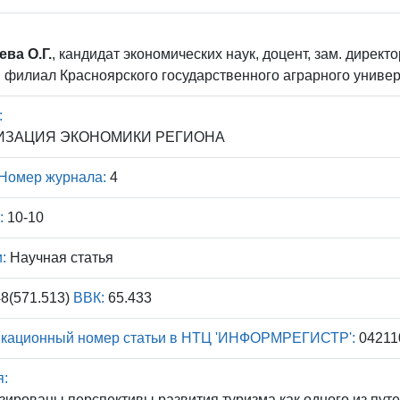
ва О.Г.
, кандидат экономических наук, доцент, зам. директ
 филиал Красноярского государственного аграрного универс
:
ИЗАЦИЯ ЭКОНОМИКИ РЕГИОНА
Номер журнала:
4
:
10-10
:
Научная статья
8(571.513)
ВВК:
65.433
кационный номер статьи в НТЦ 'ИНФОРМРЕГИСТР':
04211
я:
ированы перспективы развития туризма как одного из пут