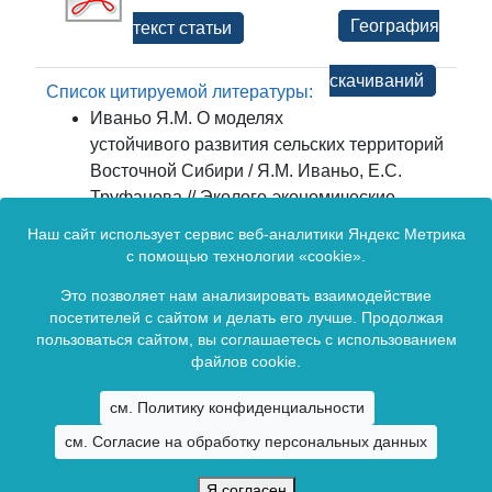
География
текст статьи
скачиваний
Список цитируемой литературы:
Иваньо Я.М. О моделях
устойчивого развития сельских территорий
Восточной Сибири / Я.М. Иваньо, Е.С.
Труфанова // Эколого-экономические,
социалные и технологические аспекты
Наш сайт использует сервис веб-аналитики Яндекс Метрика
формирования и развития биосферного
с помощью технологии «cookie».
хозяйства: сб. материалов междунар.
Это позволяет нам анализировать взаимодействие
науч.-практ. конф. - Иркутск: ИрГСХА, 2008.
посетителей с сайтом и делать его лучше. Продолжая
- 206 с.
пользоваться сайтом, вы соглашаетесь с использованием
файлов cookie.
Сетевое издание зарегистрировано в Федеральной службой по
см. Политику конфиденциальности
надзору в сфере связи, информационных технологий и массовых
см. Согласие на обработку персональных данных
коммуникаций (Роскомнадзор).
Свидетельство о регистрации ЭЛ № ФС77-65694 от 13 мая 2016 г.
Я согласен
Copyright © 2009 -
2026. Все права зарезервированы.