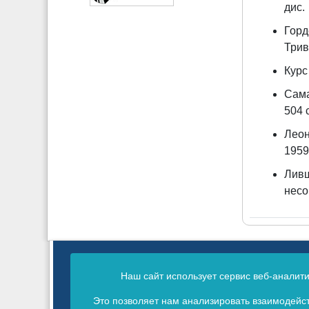
дис. 
Горд
Трив
Курс
Сама
504 
Леон
1959.
Ливш
несо
Сетевое издание зарегистрировано в Фед
Наш сайт использует сервис веб-аналит
Св
Это позволяет нам анализировать взаимодейст