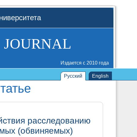
ниверситета
 JOURNAL
Издается с 2010 года
Русский
English
татье
йствия расследованию
мых (обвиняемых)