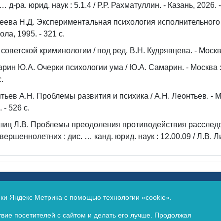
… д-ра. юрид. наук : 5.1.4 / Р.Р. Рахматуллин. - Казань, 2026. -
еева Н.Д. Экспериментальная психология исполнительного де
ола, 1995. - 321 с.
 советской криминологии / под ред. В.Н. Кудрявцева. - Москва, 
рин Ю.А. Очерки психологии ума / Ю.А. Самарин. - Москва : 
с.
тьев А.Н. Проблемы развития и психика / А.Н. Леонтьев. - М
 - 526 с.
иц Л.В. Проблемы преодоления противодействия расслед
вершеннолетних : дис. … канд. юрид. наук : 12.00.09 / Л.В. Ли
еральной службой по надзору в сфере связи, информацио
(Роскомнадзор).
ики Яндекс Метрика с помощью технологии «cookie».
идетельство о регистрации ЭЛ № ФС77-65694 от 13 мая 2016
вие посетителей с сайтом и делать его лучше. Продолжая