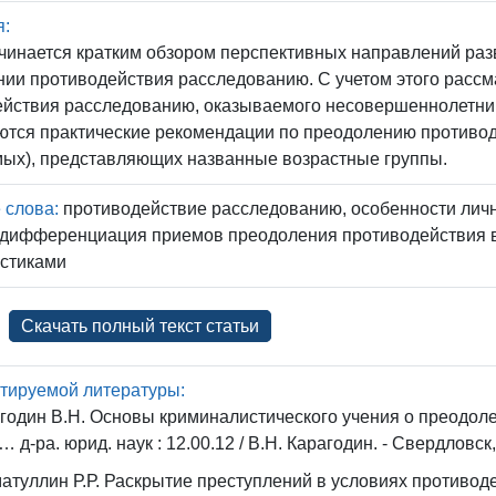
я:
чинается кратким обзором перспективных направлений раз
ии противодействия расследованию. С учетом этого расс
ействия расследованию, оказываемого несовершеннолетн
ются практические рекомендации по преодолению противо
мых), представляющих названные возрастные группы.
 слова:
противодействие расследованию, особенности лич
 дифференциация приемов преодоления противодействия в
истиками
Скачать полный текст статьи
тируемой литературы:
годин В.Н. Основы криминалистического учения о преодол
 … д-ра. юрид. наук : 12.00.12 / В.Н. Карагодин. - Свердловск, 
атуллин Р.Р. Раскрытие преступлений в условиях противод