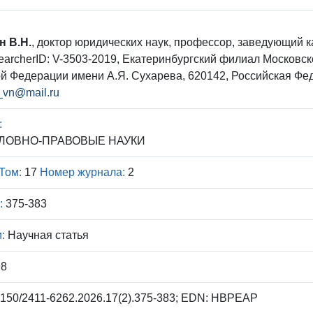
н В.Н.
, доктор юридических наук, профессор, заведующий 
earcherID: V-3503-2019, Екатеринбургский филиал Московс
й Федерации имени А.Я. Сухарева, 620142, Российская Федер
_vn@mail.ru
:
УГОЛОВНО-ПРАВОВЫЕ НАУКИ
Том:
17
Номер журнала:
2
:
375-383
:
Научная статья
98
150/2411-6262.2026.17(2).375-383; EDN: HBPEAP