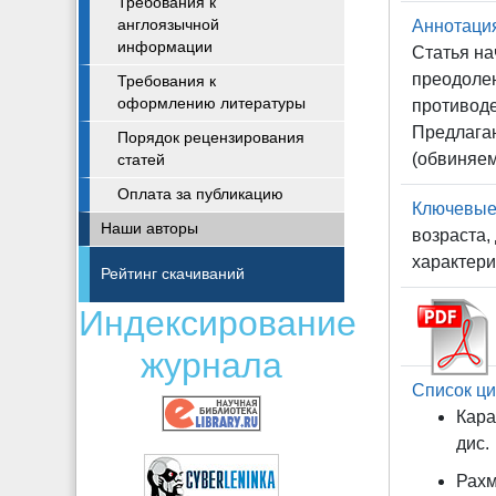
Требования к
англоязычной
Аннотаци
информации
Статья на
преодолен
Требования к
оформлению литературы
противод
Предлага
Порядок рецензирования
(обвиняе
статей
Оплата за публикацию
Ключевые
Наши авторы
возраста,
характер
Рейтинг скачиваний
Индексирование
журнала
Список ци
Кара
дис.
Рахм