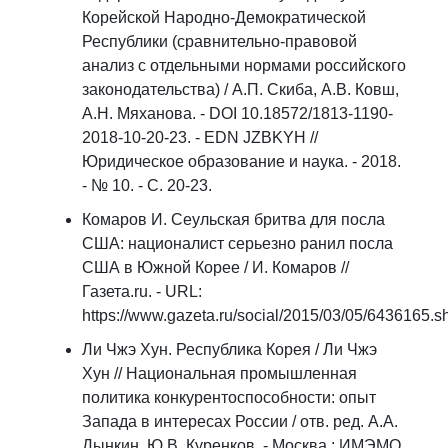
Корейской Народно-Демократической
Республики (сравнительно-правовой
анализ с отдельными нормами российского
законодательства) / А.П. Скиба, А.В. Ковш,
А.Н. Мяханова. - DOI 10.18572/1813-1190-
2018-10-20-23. - EDN JZBKYH //
Юридическое образование и наука. - 2018.
- № 10. - С. 20-23.
Комаров И. Сеульская бритва для посла
США: националист серьезно ранил посла
США в Южной Корее / И. Комаров //
Газета.ru. - URL:
https://www.gazeta.ru/social/2015/03/05/6436165.sh
Ли Чжэ Хун. Республика Корея / Ли Чжэ
Хун // Национальная промышленная
политика конкурентоспособности: опыт
Запада в интересах России / отв. ред. А.А.
Дынкин, Ю.В. Куренков. - Москва : ИМЭМО