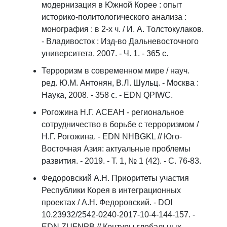
модернизация в Южной Корее : опыт
историко-политологического анализа :
монография : в 2-х ч. / И. А. Толстокулаков.
- Владивосток : Изд-во Дальневосточного
университета, 2007. - Ч. 1. - 365 с.
Терроризм в современном мире / науч.
ред. Ю.М. Антонян, В.Л. Шульц. - Москва :
Наука, 2008. - 358 с. - EDN QPIWC.
Рогожина Н.Г. АСЕАН - региональное
сотрудничество в борьбе с терроризмом /
Н.Г. Рогожина. - EDN NHBGKL // Юго-
Восточная Азия: актуальные проблемы
развития. - 2019. - Т. 1, № 1 (42). - С. 76-83.
Федоровский А.Н. Приоритеты участия
Республики Корея в интеграционных
проектах / А.Н. Федоровский. - DOI
10.23932/2542-0240-2017-10-4-144-157. -
EDN ZUFNPB // Контуры глобальных