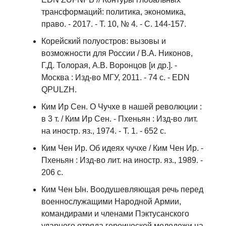
трансформаций: политика, экономика,
право. - 2017. - T. 10, № 4. - С. 144-157.
Корейский полуостров: вызовы и
возможности для России / В.А. Никонов,
Г.Д. Толорая, А.В. Воронцов [и др.]. -
Москва : Изд-во МГУ, 2011. - 74 c. - EDN
QPULZH.
Ким Ир Сен. О Чучхе в нашей революции :
в 3 т. / Ким Ир Сен. - Пхеньян : Изд-во лит.
на иностр. яз., 1974. - Т. 1. - 652 с.
Ким Чен Ир. Об идеях чучхе / Ким Чен Ир. -
Пхеньян : Изд-во лит. на иностр. яз., 1989. -
206 с.
Ким Чен Ын. Воодушевляющая речь перед
военнослужащими Народной Армии,
командирами и членами Пэктусанского
ударного отряда героической молодежи на