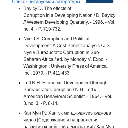
Список цитируемой литературы:
Baylcy D. The effects of
Corruption in a Developing Nation / D. Baylcy
// Western Developing Quarterly. - 1996. - Vol,
no. 4. - P. 719-732.
Nye J.S. Corruption and Political
Development: A Cost-Benefit analysis / J.S.
Nye // Bureaucratic Corruption in Sub-
Saharan Africa / ed. by Monday V. Expo. -
Washington : University Press of America,
Inc., 1979. - P. 411-433.
Leff N.H. Economic Development through
Bureaucratic Corruption / N.H. Leff //
American Behavioral Scientist. - 1964. - Vol.
8, no. 3. - P. 8-14.
Кан Мун Гу. Хангук минджуджуиэ куджова
чилло [Содержание и направления
развития корейской демократии] / Кан Мун