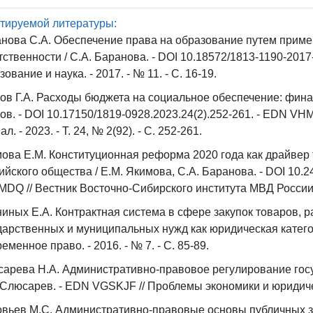
тируемой литературы:
нова С.А. Обеспечение права на образование путем прим
тственности / С.А. Баранова. - DOI 10.18572/1813-1190-201
зование и наука. - 2017. - № 11. - С. 16-19.
ов Г.А. Расходы бюджета на социальное обеспечение: фина
ов. - DOI 10.17150/1819-0928.2023.24(2).252-261. - EDN V
л. - 2023. - Т. 24, № 2(92). - С. 252-261.
ова Е.М. Конституционная реформа 2020 года как драйве
ийского общества / Е.М. Якимова, С.А. Баранова. - DOI 10.
DQ // Вестник Восточно-Сибирского института МВД России. - 
иных Е.А. Контрактная система в сфере закупок товаров, р
дарственных и муниципальных нужд как юридическая катего
еменное право. - 2016. - № 7. - С. 85-89.
арева Н.А. Административно-правовое регулирование госуд
 Слюсарев. - EDN VGSKJF // Проблемы экономики и юридическо
вьев М.С. Административно-правовые основы публичных закуп