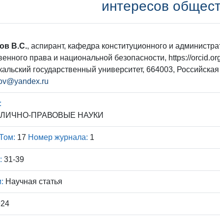
интересов общес
в В.С.
, аспирант, кафедра конституционного и администра
венного права и национальной безопасности, https://orcid.or
кальский государственный университет, 664003, Российская Ф
lov@yandex.ru
:
ПУБЛИЧНО-ПРАВОВЫЕ НАУКИ
Том:
17
Номер журнала:
1
:
31-39
:
Научная статья
924