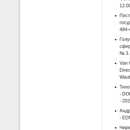
12.0
Пест
госу
484-
Голу
сфер
№ 3. 
Van 
Dire
Waute
Тихо
- DO
- 202
Андр
- ED
Чирк