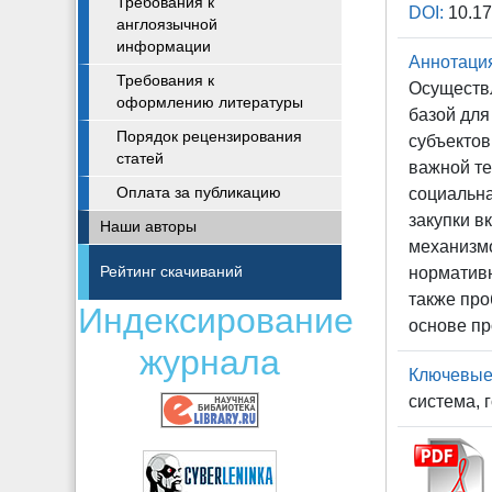
Требования к
DOI:
10.17
англоязычной
информации
Аннотаци
Требования к
Осуществл
оформлению литературы
базой для
Порядок рецензирования
субъектов
статей
важной те
Оплата за публикацию
социальн
закупки в
Наши авторы
механизмо
Рейтинг скачиваний
нормативн
также про
Индексирование
основе пр
журнала
Ключевые
система, 