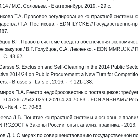
0.14 / М.С. Соловьев. - Екатеринбург, 2019. - 29 с.
икова Т.А. Правовое регулирование контрактной системы 
дарства / Т.А. Пестикова. - EDN ILYCKE // Государственно-пр
487.
бцов В.Г. Право в системе средств обеспечения экономиче
е закупок / В.Г. Голубцов, С.А. Левченко. - EDN MMRUJK // 
- С. 48-62.
Garsse S. Exclusion and Self-Cleaning in the 2014 Public Sector
ctive 2014/24 on Public Procurement: a New Turn for Competition
rs. - Brussels : Larsier, 2016. - P. 121-138.
миров П.А. Реестр недобросовестных поставщиков: требует
I 10.47361/2542-0259-2020-4-24-70-83. - EDN ANSHAM // Ро
0. - № 4. - С. 70-83.
еева Л.В. Понятие контрактной системы и основные правил
N RGZOCF // Законы России: опыт, анализ, практика. - 2013. -
ов Д.К. О мерах по совершенствованию государственной п