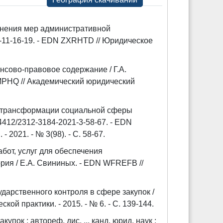
енения мер административной
7-11-16-19. - EDN ZXRHTD // Юридическое
нсово-правовое содержание / Г.А.
HMPHQ // Академический юридический
р трансформации социальной сферы
24412/2312-3184-2021-3-58-67. - EDN
2021. - № 3(98). - С. 58-67.
абот, услуг для обеспечения
рия / Е.А. Свининых. - EDN WFREFB //
арственного контроля в сфере закупок /
й практики. - 2015. - № 6. - С. 139-144.
ок : автореф. дис. ... канд. юрид. наук :