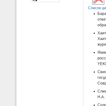
Список ци
Бара
отве
обра
Хаит
Хаит
журна
Яким
росс
YEKM
Свин
госу
Совр
Слюс
Н.А.
Соло