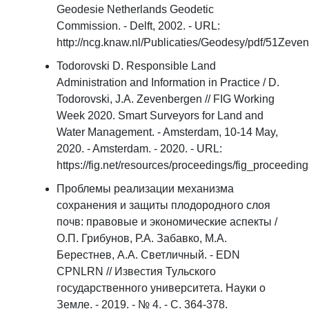
Geodesie Netherlands Geodetic
Commission. - Delft, 2002. - URL:
http://ncg.knaw.nl/Publicaties/Geodesy/pdf/51Zeven
Todorovski D. Responsible Land
Administration and Information in Practice / D.
Todorovski, J.A. Zevenbergen // FIG Working
Week 2020. Smart Surveyors for Land and
Water Management. - Amsterdam, 10-14 May,
2020. - Amsterdam. - 2020. - URL:
https://fig.net/resources/proceedings/fig_procee
Проблемы реализации механизма
сохранения и защиты плодородного слоя
почв: правовые и экономические аспекты /
О.П. Грибунов, Р.А. Забавко, М.А.
Берестнев, А.А. Светличный. - EDN
CPNLRN // Известия Тульского
государственного университета. Науки о
Земле. - 2019. - № 4. - С. 364-378.