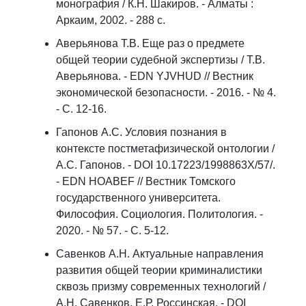
монография / К.Н. Шакиров. - Алматы :
Аркаим, 2002. - 288 с.
Аверьянова Т.В. Еще раз о предмете
общей теории судебной экспертизы / Т.В.
Аверьянова. - EDN YJVHUD // Вестник
экономической безопасности. - 2016. - № 4.
- С. 12-16.
Гапонов А.С. Условия познания в
контексте постметафизической онтологии /
А.С. Гапонов. - DOI 10.17223/1998863X/57/.
- EDN HOABEF // Вестник Томского
государственного университета.
Философия. Социология. Политология. -
2020. - № 57. - С. 5-12.
Савенков А.Н. Актуальные направления
развития общей теории криминалистики
сквозь призму современных технологий /
А.Н. Савенков, Е.Р. Россинская. - DOI