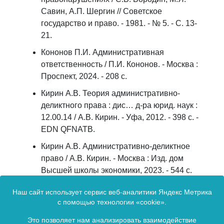
Савин, А.П. Шергин // Советское
государство и право. - 1981. - № 5. - С. 13-
21.
Кононов П.И. Административная
ответственность / П.И. Кононов. - Москва :
Проспект, 2024. - 208 с.
Кирин А.В. Теория административно-
деликтного права : дис… д-ра юрид. наук :
12.00.14 / А.В. Кирин. - Уфа, 2012. - 398 с. -
EDN QFNATB.
Кирин А.В. Административно-деликтное
право / А.В. Кирин. - Москва : Изд. дом
Высшей школы экономики, 2023. - 544 с.
Сорокин В.Д. О двух тенденциях,
Наш сайт использует сервис веб-аналитики Яндекс Метрика
нарушающих целостность института
с помощью технологии «cookie».
административной ответственности / В.Д.
Это позволяет нам анализировать взаимодействие
Сорокин // Правоведение. - 1999. - № 1. - С.