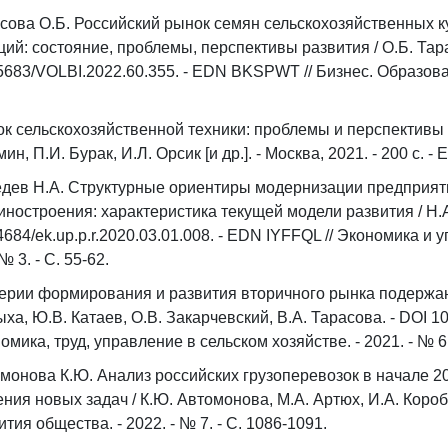
сова О.Б. Российский рынок семян сельскохозяйственных 
ций: состояние, проблемы, перспективы развития / О.Б. Тара
5683/VOLBI.2022.60.355. - EDN BKSPWT // Бизнес. Образование
к сельскохозяйственной техники: проблемы и перспективы р
мин, П.И. Бурак, И.Л. Орсик [и др.]. - Москва, 2021. - 200 с
дев Н.А. Структурные ориентиры модернизации предприят
ностроения: характеристика текущей модели развития / Н.А
4684/ek.up.p.r.2020.03.01.008. - EDN IYFFQL // Экономика и 
 № 3. - С. 55-62.
ерии формирования и развития вторичного рынка подержанн
ха, Ю.В. Катаев, О.В. Закарчевский, В.А. Тарасова. - DOI 1
омика, труд, управление в сельском хозяйстве. - 2021. - № 6 (
монова К.Ю. Анализ российских грузоперевозок в начале 20
ния новых задач / К.Ю. Автомонова, М.А. Артюх, И.А. Короб
ития общества. - 2022. - № 7. - С. 1086-1091.