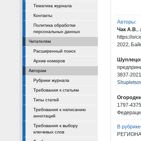
Тематика журнала
Контакты
Авторы:
Политика обработки
Чак А.В.
,
персональных данных
https://o
Читателям
2022, Бай
Расширенный поиск
Шуплецов
Архив номеров
предприни
Авторам
3837-2021
Рубрики журнала
Shuplets
Требования к статьям
Огородни
Типы статей
1797-4375
Требования к написанию
Федераци
аннотаций
Требования к выбору
В рубрике
ключевых слов
РЕГИОНА