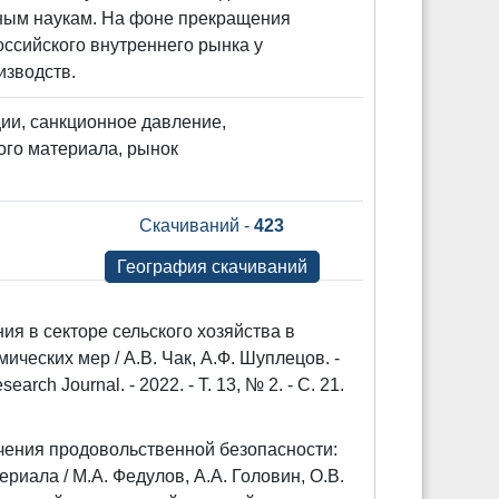
дным наукам. На фоне прекращения
оссийского внутреннего рынка у
изводств.
ии, санкционное давление,
ого материала, рынок
Скачиваний -
423
География скачиваний
я в секторе сельского хозяйства в
еских мер / А.В. Чак, А.Ф. Шуплецов. -
rch Journal. - 2022. - Т. 13, № 2. - C. 21.
чения продовольственной безопасности:
иала / М.А. Федулов, А.А. Головин, О.В.