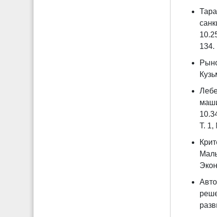
Тара
санк
10.2
134.
Рыно
Кузь
Лебе
маши
10.3
Т. 1,
Крит
Малы
Экон
Авто
реше
разв