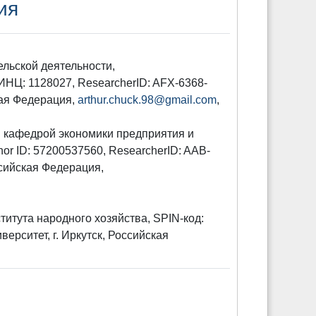
ия
ельской деятельности,
 РИНЦ: 1128027, ResearcherID: AFX-6368-
кая Федерация,
arthur.chuck.98@gmail.com
,
й кафедрой экономики предприятия и
or ID: 57200537560, ResearcherID: AAB-
ссийская Федерация,
ститута народного хозяйства, SPIN-код:
ерситет, г. Иркутск, Российская