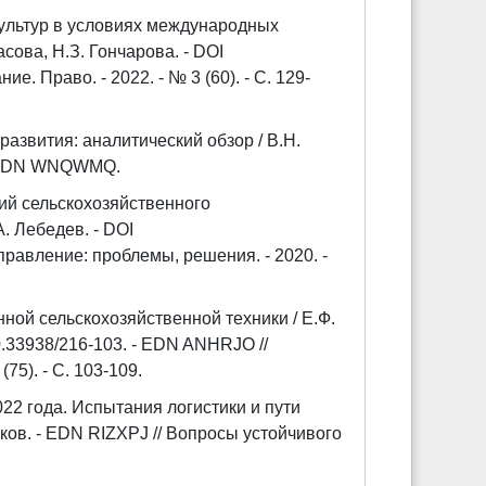
культур в условиях международных
сова, Н.З. Гончарова. - DOI
. Право. - 2022. - № 3 (60). - С. 129-
азвития: аналитический обзор / В.Н.
. - EDN WNQWMQ.
ий сельскохозяйственного
. Лебедев. - DOI
управление: проблемы, решения. - 2020. -
ой сельскохозяйственной техники / Е.Ф.
0.33938/216-103. - EDN ANHRJO //
75). - С. 103-109.
22 года. Испытания логистики и пути
ков. - EDN RIZXPJ // Вопросы устойчивого