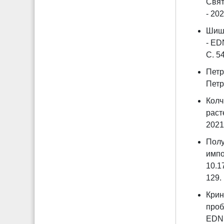
Свят
- 202
Шиша
- ED
С. 5
Петр
Петр
Колч
раст
2021.
Полу
импо
10.1
129.
Крин
проб
EDN 