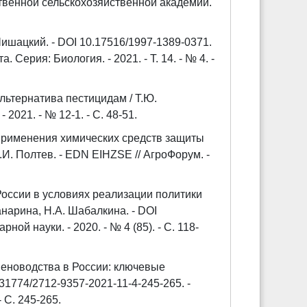
ственной сельскохозяйственной академии.
ишацкий. - DOI 10.17516/1997-1389-0371.
ерия: Биология. - 2021. - Т. 14. - № 4. -
льтернатива пестицидам / Т.Ю.
2021. - № 12-1. - С. 48-51.
применения химических средств защиты
.И. Полтев. - EDN EIHZSE // АгроФорум. -
России в условиях реализации политики
нарина, Н.А. Шабалкина. - DOI
ной науки. - 2020. - № 4 (85). - С. 118-
меноводства в России: ключевые
31774/2712-9357-2021-11-4-245-265. -
 С. 245-265.