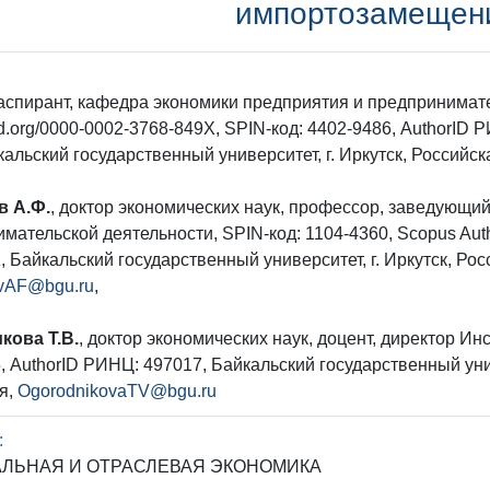
импортозамещен
 аспирант, кафедра экономики предприятия и предпринимат
rcid.org/0000-0002-3768-849X, SPIN-код: 4402-9486, AuthorID
кальский государственный университет, г. Иркутск, Российс
 А.Ф.
, доктор экономических наук, профессор, заведующи
мательской деятельности, SPIN-код: 1104-4360, Scopus Auth
, Байкальский государственный университет, г. Иркутск, Ро
ovAF@bgu.ru
,
кова Т.В.
, доктор экономических наук, доцент, директор Ин
, AuthorID РИНЦ: 497017, Байкальский государственный унив
я,
OgorodnikovaTV@bgu.ru
:
ЛЬНАЯ И ОТРАСЛЕВАЯ ЭКОНОМИКА