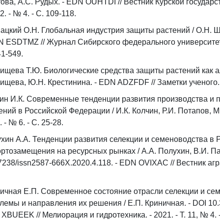
ова, А.С. Рудых. - EDN OUHTDI // Вестник Курской государ
2. - № 4. - С. 109-118.
цкий О.Н. Глобальная индустрия защиты растений / О.Н. Ш
N ESDTMZ // Журнал Сибирского федерального университета. С
41-549.
ищева Т.Ю. Биологические средства защиты растений как а
ищева, Ю.Н. Крестинина. - EDN ADZFDF // Заметки ученого. - 
ин И.К. Современные тенденции развития производства и 
ений в Российской Федерации / И.К. Колчин, Р.И. Потапов, М
 - № 6. - С. 25-28.
хин А.А. Тенденции развития селекции и семеноводства в 
ртозамещения на ресурсных рынках / А.А. Полухин, В.И. Па
7238/issn2587-666X.2020.4.118. - EDN OVIXAC // Вестник аграр
ичная Е.П. Современное состояние отрасли селекции и се
лемы и направления их решения / Е.П. Криничная. - DOI 10.
XBUEEK // Мелиорация и гидротехника. - 2021. - Т. 11, № 4. -