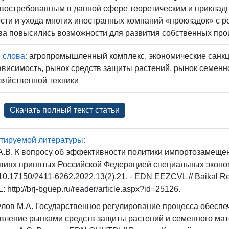
 востребованным в данной сфере теоретическим и прикла
сти и ухода многих иностранных компаний «прокладок» с р
ва повысились возможности для развития собственных про
 слова:
агропромышленный комплекс, экономические санкц
висимость, рынок средств защиты растений, рынок семенн
зяйственной техники
Скачать полный текст статьи
тируемой литературы:
А.В. К вопросу об эффективности политики импортозамещени
виях принятых Российской Федерацией специальных экономич
10.17150/2411-6262.2022.13(2).21. - EDN EEZCVL // Baikal Resea
: http://brj-bguep.ru/reader/article.aspx?id=25126.
лов М.А. Государственное регулирование процесса обеспе
вление рынками средств защиты растений и семенного матер