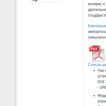
интерес к
деятельно
государст
Ключевые
импортоза
сельскохо
Список ци
Чак 
усло
DOI 
- URL
Феду
упра