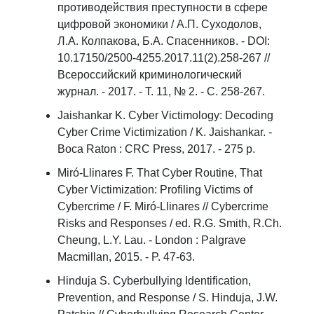
противодействия преступности в сфере
цифровой экономики / А.П. Суходолов,
Л.А. Колпакова, Б.А. Спасенников. - DOI:
10.17150/2500-4255.2017.11(2).258-267 //
Всероссийский криминологический
журнал. - 2017. - Т. 11, № 2. - С. 258-267.
Jaishankar K. Cyber Victimology: Decoding
Cyber Crime Victimization / K. Jaishankar. -
Boca Raton : CRC Press, 2017. - 275 p.
Miró-Llinares F. That Cyber Routine, That
Cyber Victimization: Profiling Victims of
Cybercrime / F. Miró-Llinares // Cybercrime
Risks and Responses / ed. R.G. Smith, R.Ch.
Cheung, L.Y. Lau. - London : Palgrave
Macmillan, 2015. - P. 47-63.
Hinduja S. Cyberbullying Identification,
Prevention, and Response / S. Hinduja, J.W.