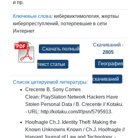
и пр.
Ключевые слова:
кибервиктимология, жертвы
киберпреступлений, потерпевшие в сети
Интернет
Скачиваний -
Скачать полный
2805
География
текст статьи
скачиваний
Список цитируемой литературы:
Crecente B. Sony Comes
Clean: PlayStation Network Hackers Have
Stolen Personal Data / B. Crecente // Kotaku.
- URL: http://kotaku.com/#!psn/5795913.
Hoofnagle Ch.J. Identity Theft: Making the
Known Unknowns Known / Ch.J. Hoofnagle //
Harvard Journal of Law and Technology. -