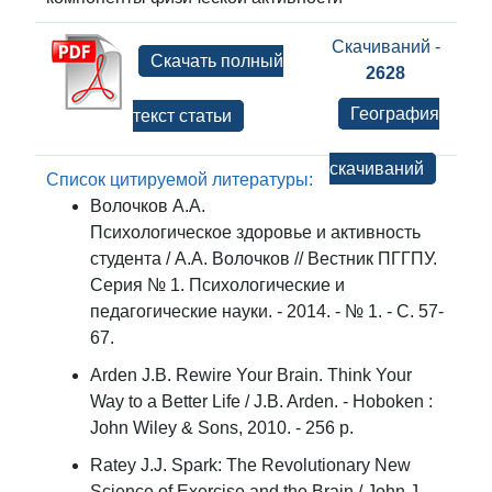
Скачиваний -
Скачать полный
2628
География
текст статьи
скачиваний
Список цитируемой литературы:
Волочков А.А.
Психологическое здоровье и активность
студента / А.А. Волочков // Вестник ПГГПУ.
Серия № 1. Психологические и
педагогические науки. - 2014. - № 1. - С. 57-
67.
Arden J.B. Rewire Your Brain. Think Your
Way to a Better Life / J.B. Arden. - Hoboken :
John Wiley & Sons, 2010. - 256 p.
Ratey J.J. Spark: The Revolutionary New
Science of Exercise and the Brain / John J.