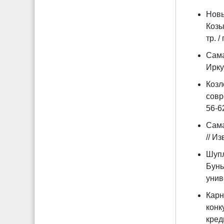
Новы
Козы
тр. /
Сама
Ирку
Козл
совр
56-6
Сама
// И
Шупл
Бунь
униве
Карн
конк
креди