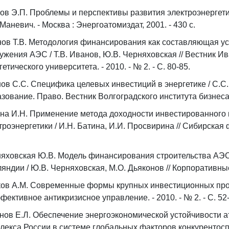
ов Э.П. Проблемы и перспективы развития электроэнергетик
 Маневич. - Москва : Энергоатомиздат, 2001. - 430 c.
ов Т.В. Методология финансирования как составляющая у
ужения АЭС / Т.В. Иванов, Ю.В. Черняховская // Вестник И
гетического университета. - 2010. - № 2. - С. 80-85.
ов С.С. Специфика целевых инвестиций в энергетике / С.С. 
зование. Право. Вестник Волгоградского института бизнеса. -
на И.Н. Применение метода доходности инвестированного
троэнергетики / И.Н. Батина, И.И. Просвирина // Сибирская ф
яховская Ю.В. Модель финансирования строительства АЭС
яндии / Ю.В. Черняховская, М.О. Дьяконов // Корпоративные ф
ов А.М. Современные формы крупных инвестиционных проекто
ффективное антикризисное управление. - 2010. - № 2. - С. 52
нов Е.Л. Обеспечение энергоэкономической устойчивости
лекса России в системе глобальных факторов конкурентоспос