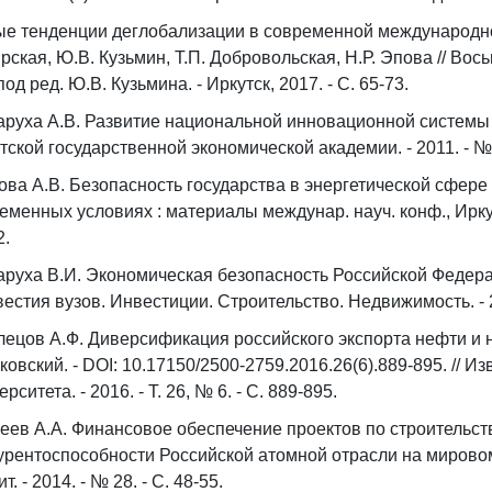
е тенденции деглобализации в современной международной 
рская, Ю.В. Кузьмин, Т.П. Добровольская, Н.Р. Эпова // Вос
 под ред. Ю.В. Кузьмина. - Иркутск, 2017. - С. 65-73.
руха А.В. Развитие национальной инновационной системы / 
тской государственной экономической академии. - 2011. - № 1
ова А.В. Безопасность государства в энергетической сфере /
еменных условиях : материалы междунар. науч. конф., Иркутск
2.
руха В.И. Экономическая безопасность Российской Федера
звестия вузов. Инвестиции. Строительство. Недвижимость. - 20
ецов А.Ф. Диверсификация российского экспорта нефти и н
ковский. - DOI: 10.17150/2500-2759.2016.26(6).889-895. // 
рситета. - 2016. - Т. 26, № 6. - С. 889-895.
еев А.А. Финансовое обеспечение проектов по строительст
урентоспособности Российской атомной отрасли на мировом 
т. - 2014. - № 28. - С. 48-55.