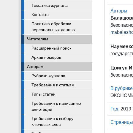
Тематика журнала
Авторы:
Контакты
Балашова
Политика обработки
безопасно
персональных данных
mabalash
Читателям
Науменко
Расширенный поиск
государст
Архив номеров
Авторам
Цвигун И
безопасно
Рубрики журнала
Требования к статьям
В рубрике
Типы статей
ЭКОНОМИ
Требования к написанию
Год:
2019
аннотаций
Требования к выбору
Страницы
ключевых слов