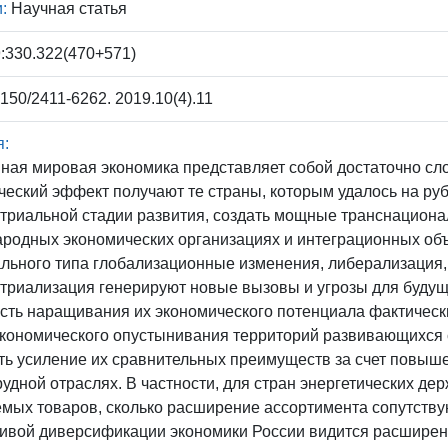
:
Научная статья
:330.322(470+571)
150/2411-6262. 2019.10(4).11
я:
ая мировая экономика представляет собой достаточно сло
ческий эффект получают те страны, которым удалось на ру
триальной стадии развития, создать мощные транснациона
родных экономических организациях и интеграционных объ
льного типа глобализационные изменения, либерализация,
триализация генерируют новые вызовы и угрозы для будущ
сть наращивания их экономического потенциала фактическ
экономического опустынивания территорий развивающихся
ть усиление их сравнительных преимуществ за счет повыше
рудной отраслях. В частности, для стран энергетических д
мых товаров, сколько расширение ассортимента сопутствую
ивой диверсификации экономики России видится расширени