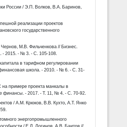
и России / Э.П. Волков, В.А. Баринов,
спешной реализации проектов
вановского государственного
Чернов, М.В. Фильченкова // Бизнес.
 2015. - № 3. - С. 105-108.
 капитала в тарифном регулировании
инансовая школа. - 2010. - № 6. - С. 31-
 на примере проекта манкалы в
инансы. - 2017. - Т. 11, № 4. - С. 70-92.
в / А.М. Крюков, В.В. Кухто, А.Т. Янко
-59.
 атомного энергопромышленного
обности / Е.Л. Логинов, А.В. Баитов //