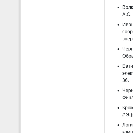
Волк
А.С.
Иван
соор
энер
Черн
Обра
Бати
элек
36.
Черн
Финл
Крюк
// Э
Логи
комп