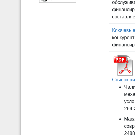
обслужива
финансиро
составляе
Ключевые
конкурент
финансир
Список ци
Чали
меха
усло
264-2
Мака
совр
2488