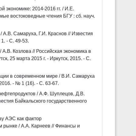
экономике: 2014-2016 гг. / И.Е.
ьмые востоковедные чтения БГУ : сб. науч.
А.В. Самаруха, Г.И. Краснов // Известия
. - С. 49-53.
 А.В. Козлова // Российская экономика в
, 25 марта 2015 г. - Иркутск, 2015. - С.
ции в современном мире / В.И. Самаруха
16. - № 1 (16). - С. 63-67.
ефтепродуктов / А.Ф. Шуплецов, Д.В.
Известия Байкальского государственного
ву АЭС как фактор
рынке / А.А. Карнеев // Финансы и