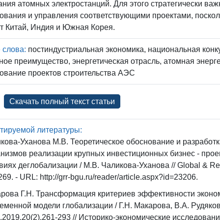
ния атомных электростанций. Для этого стратегически важ
вания и управления соответствующими проектами, поскол
т Китай, Индия и Южная Корея.
 слова:
постиндустриальная экономика, национальная конк
ное преимущество, энергетическая отрасль, атомная энерге
ование проектов строительства АЭС
Скачать полный текст статьи
тируемой литературы:
кова-Уханова М.В. Теоретическое обоснование и разрабо
низмов реализации крупных инвестиционных бизнес - про
виях деглобализации / М.В. Чаликова-Уханова // Global & Regio
69. - URL: http://grr-bgu.ru/reader/article.aspx?id=23206.
рова Г.Н. Трансформация критериев эффективности эконом
еменной модели глобализации / Г.Н. Макарова, В.А. Рудяков.
.2019.20(2).261-293 // Историко-экономические исследования. -