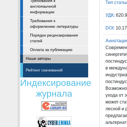
Требования к
Тип статьи
англоязычной
информации
УДК:
620.9
Требования к
оформлению литературы
DOI:
10.17
Порядок рецензирования
Аннотаци
статей
Современн
Оплата за публикацию
синергети
Наши авторы
постиндус
в междуна
Рейтинг скачиваний
индустриа
Индексирование
постиндус
Возможно
журнала
ухода от 
может ста
лесной и 
предлагае
альтернат