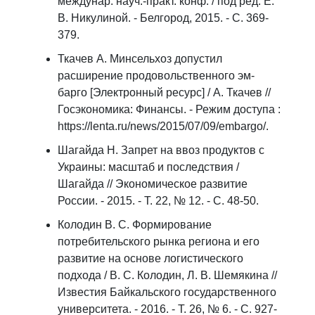
междунар. науч.-практ. конф. / под ред. Е.
В. Никулиной. - Белгород, 2015. - С. 369-
379.
Ткачев А. Минсельхоз допустил
расширение продовольственного эм-
барго [Электронный ресурс] / А. Ткачев //
Госэкономика: Финансы. - Режим доступа :
https://lenta.ru/news/2015/07/09/embargo/.
Шагайда Н. Запрет на ввоз продуктов с
Украины: масштаб и последствия /
Шагайда // Экономическое развитие
России. - 2015. - Т. 22, № 12. - C. 48-50.
Колодин В. С. Формирование
потребительского рынка региона и его
развитие на основе логистического
подхода / В. С. Колодин, Л. В. Шемякина //
Известия Байкальского государственного
университета. - 2016. - Т. 26, № 6. - С. 927-