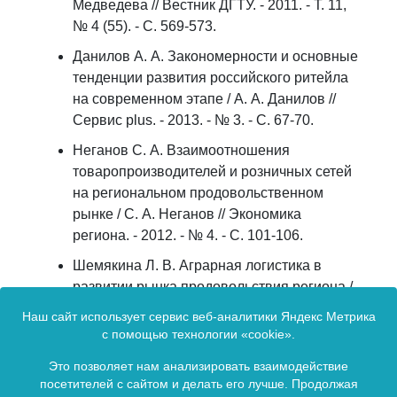
Медведева // Вестник ДГТУ. - 2011. - Т. 11,
№ 4 (55). - C. 569-573.
Данилов А. А. Закономерности и основные
тенденции развития российского ритейла
на современном этапе / А. А. Данилов //
Сервис plus. - 2013. - № 3. - С. 67-70.
Неганов С. А. Взаимоотношения
товаропроизводителей и розничных сетей
на региональном продовольственном
рынке / С. А. Неганов // Экономика
региона. - 2012. - № 4. - С. 101-106.
Шемякина Л. В. Аграрная логистика в
развитии рынка продовольствия региона /
Л. В. Шемякина // Трансформация
Наш сайт использует сервис веб-аналитики Яндекс Метрика
логистических систем в современных
с помощью технологии «cookie».
условиях : материалы междунар. науч.-
Это позволяет нам анализировать взаимодействие
практ. конф., Иркутск, 21 нояб. 2014 г. -
посетителей с сайтом и делать его лучше. Продолжая
Иркутск : Изд-во БГУЭП, 2015. - С. 155-158.