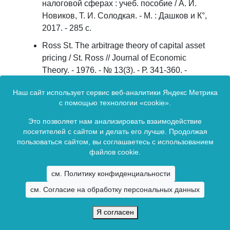
налоговой сферах : учеб. пособие / А. И.
Новиков, Т. И. Солодкая. - М. : Дашков и К°,
2017. - 285 с.
Ross St. The arbitrage theory of capital asset
pricing / St. Ross // Journal of Economic
Theory. - 1976. - № 13(3). - Р. 341-360. -
DOI:10.1016/0022-0531(76)90046-6.
Наш сайт использует сервис веб-аналитики Яндекс Метрика
Fama E. F. Size, value, and momentum in
с помощью технологии «cookie».
international stock returns / E. F. Fama, K. R.
Это позволяет нам анализировать взаимодействие
French // Journal of Financial Economics. -
посетителей с сайтом и делать его лучше. Продолжая
2012. - № 105(3). - Р. 457-472.
пользоваться сайтом, вы соглашаетесь с использованием
файлов cookie.
Сетевое издание зарегистрировано в Федеральной службой по
см. Политику конфиденциальности
надзору в сфере связи, информационных технологий и массовых
см. Согласие на обработку персональных данных
коммуникаций (Роскомнадзор).
Свидетельство о регистрации ЭЛ № ФС77-65694 от 13 мая 2016 г.
Я согласен
Copyright © 2009 -
2026. Все права зарезервированы.
Байкальский государственный университет