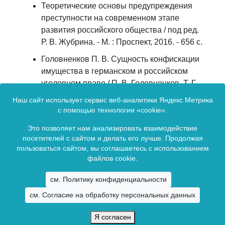
Теоретические основы предупреждения
преступности на современном этапе
развития российского общества / под ред.
Р. В. Жубрина. - М. : Проспект, 2016. - 656 с.
Головненков П. В. Сущность конфискации
имущества в германском и российском
уголовном праве / П. В. Головненков, Т. Г.
Понятовская // Криминологический журнал
Наш сайт использует сервис веб-аналитики Яндекс Метрика
Байкальского государственного
с помощью технологии «cookie».
университета экономики и права. - 2015. -
Это позволяет нам анализировать взаимодействие
Т. 9, № 1. - С. 164-173. - DOI: 10.17150/1996-
посетителей с сайтом и делать его лучше. Продолжая
7756.2015.9(1).164-173.
пользоваться сайтом, вы соглашаетесь с использованием
файлов cookie.
Сетевое издание зарегистрировано в Федеральной службой по
см. Политику конфиденциальности
надзору в сфере связи, информационных технологий и массовых
см. Согласие на обработку персональных данных
коммуникаций (Роскомнадзор).
Свидетельство о регистрации ЭЛ № ФС77-65694 от 13 мая 2016 г.
Я согласен
Copyright © 2009 -
2026. Все права зарезервированы.