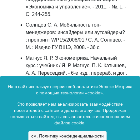
«Экономика и управление». - 2011. - №. 1. -
С. 244-255.
Солнцев С. А. Мобильность топ-
менеджеров: инсайдеры или аутсайдеры?
: препринт WP15/2008/01 / С. А. Солнцев. -
М. : Изд-во ГУ ВШЭ, 2008. - 36 с.
Магнус Я. Р. Эконометрика. Начальный
курс : учебник / Я. Р. Магнус, П. К. Катышев,
А. А. Пересецкий. - 6-е изд., перераб. и доп.
- М. : Дело, 2004. - 580 с.
Наш сайт использует сервис веб-аналитики Яндекс Метрика
Выбор профессии: чему учились и где
с помощью технологии «cookie».
пригодились? / В. Е. Гимпельсон [и др.] //
Это позволяет нам анализировать взаимодействие
Экономический журнал Высшей школы
посетителей с сайтом и делать его лучше. Продолжая
экономики. - 2009. - Т. 13, №. 2. - С. 172-216.
пользоваться сайтом, вы соглашаетесь с использованием
файлов cookie.
Сетевое издание зарегистрировано в Федеральной службой по
см. Политику конфиденциальности
надзору в сфере связи, информационных технологий и массовых