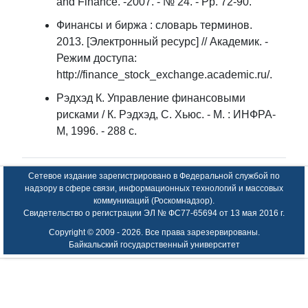
and Finance. -2007. - № 24. - Pp. 72-90.
Финансы и биржа : словарь терминов.
2013. [Электронный ресурс] // Академик. -
Режим доступа:
http://finance_stock_exchange.academic.ru/.
Рэдхэд К. Управление финансовыми
рисками / К. Рэдхэд, С. Хьюс. - М. : ИНФРА-
М, 1996. - 288 с.
Сетевое издание зарегистрировано в Федеральной службой по
надзору в сфере связи, информационных технологий и массовых
коммуникаций (Роскомнадзор).
Свидетельство о регистрации ЭЛ № ФС77-65694 от 13 мая 2016 г.
Copyright © 2009 -
2026. Все права зарезервированы.
Байкальский государственный университет