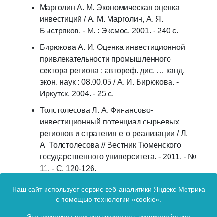
Марголин А. М. Экономическая оценка
инвестиций / А. М. Марголин, А. Я.
Быстряков. - М. : Эксмос, 2001. - 240 с.
Бирюкова А. И. Оценка инвестиционной
привлекательности промышленного
сектора региона : автореф. дис. … канд.
экон. наук : 08.00.05 / А. И. Бирюкова. -
Иркутск, 2004. - 25 с.
Толстолесова Л. А. Финансово-
инвестиционный потенциал сырьевых
регионов и стратегия его реализации / Л.
А. Толстолесова // Вестник Тюменского
государственного университета. - 2011. - №
11. - С. 120-126.
Веригин П. А. Основы формирования и
Наш сайт использует сервис веб-аналитики Яндекс Метрика
оценки инвестиционного потенциала
с помощью технологии «cookie».
предприятия / П. А. Веригин //
Это позволяет нам анализировать взаимодействие