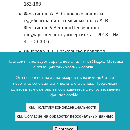
182-186
Феоктистов А. В. Основные вопросы
судебной защиты семейных прав / А. В.
Феоктистов // Вестник Пензенского
государственного университета. - 2013. - №
4. - C. 63-66.
Чичерова Л. Е. Гражданско-правовая
ответственность в семейном праве / Л. Е.
Наш сайт использует сервис веб-аналитики Яндекс Метрика
Чичерова // Цивилистические записки. - М. :
с помощью технологии «cookie».
Юрист, 2004. - Вып. 5 : Проблемы
Это позволяет нам анализировать взаимодействие
кодификации гражданского
посетителей с сайтом и делать его лучше. Продолжая
законодательства в России. - 593 с.
пользоваться сайтом, вы соглашаетесь с использованием
файлов cookie.
Сетевое издание зарегистрировано в Федеральной службой по
см. Политику конфиденциальности
надзору в сфере связи, информационных технологий и массовых
см. Согласие на обработку персональных данных
коммуникаций (Роскомнадзор).
Свидетельство о регистрации ЭЛ № ФС77-65694 от 13 мая 2016 г.
Я согласен
Copyright © 2009 -
2026. Все права зарезервированы.