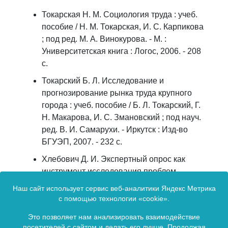
Токарская Н. М. Социология труда : учеб.
пособие / Н. М. Токарская, И. С. Карпикова
; под ред. М. А. Винокурова. - М. :
Университетская книга : Логос, 2006. - 208
с.
Токарский Б. Л. Исследование и
прогнозирование рынка труда крупного
города : учеб. пособие / Б. Л. Токарский, Г.
Н. Макарова, И. С. Змановский ; под науч.
ред. В. И. Самарухи. - Иркутск : Изд-во
БГУЭП, 2007. - 232 с.
Хлебович Д. И. Экспертный опрос как
инструмент исследования проблем
высшего профессионального
Наш сайт использует сервис веб-аналитики Яндекс Метрика
образования: предпосылки и практика
с помощью технологии «cookie».
использования / Д. И. Хлебович // Известия
Это позволяет нам анализировать взаимодействие
Иркутской государственной экономической
посетителей с сайтом и делать его лучше. Продолжая