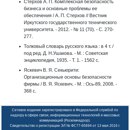
Стерхов А. П. Комплексная безопасность
бизнеса и основные проблемы ее
обеспечения / А. П. Стерхов // Вестник
Иркутского государственного технического
университета. - 2012. - № 11 (70). - С. 270-
277.
Толковый словарь русского языка : в 4 т. /
под ред. Д. Н.Ушакова. - М. : Советская
энциклопедия, 1935. - Т. 1. - 1562 с.
Яскевич В. Я. Секьюрити:
Организационные основы безопасности
фирмы / В. Я. Яскевич. - М. : Ось-89, 2008. -
368 с.
Сетевое издание зарегистрировано в Федеральной службой по
надзору в сфере связи, информационных технологий и массовых
коммуникаций (Роскомнадзор).
Свидетельство о регистрации ЭЛ № ФС77-65694 от 13 мая 2016 г.