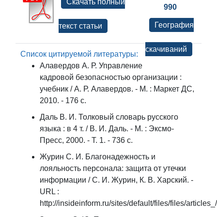
Скачать полный
990
География
текст статьи
скачиваний
Список цитируемой литературы:
Алавердов А. Р. Управление
кадровой безопасностью организации :
учебник / А. Р. Алавердов. - М. : Маркет ДС,
2010. - 176 с.
Даль В. И. Толковый словарь русского
языка : в 4 т. / В. И. Даль. - М. : Эксмо-
Пресс, 2000. - Т. 1. - 736 с.
Журин С. И. Благонадежность и
лояльность персонала: защита от утечки
информации / С. И. Журин, К. В. Харский. -
URL :
http://insideinform.ru/sites/default/files/files/artic